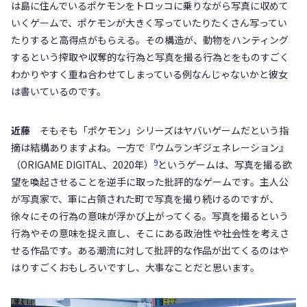
は島に住んでいるポケモンをトロッコに乗りながら写真に収めて
いくゲームで、ポケモンが大きく写っていたりたくさん写ってい
たりすると高得点がもらえる。その構造が、動物をハンティング
するという搾取や収奪的な行為と写真を撮る行為とをものすごく
わかりやすく重ね合わせてしまっている例なんじゃないかと彼女
は書いているのです。
近藤
そもそも「ポケモン」シリーズはヤバいゲームだという指
摘は結構ありますよね。一方で『ウムランギジェネレーション』
9
（ORIGAME DIGITAL、2020年）
というゲームは、写真を撮る欲
望を喚起させることを逆手に取った批評的なゲームです。主人公
が写真家で、軍に占領された町で写真を撮り続けるのですが、
徐々にその行為の意味が浮かび上がってくる。写真を撮るという
行為やその意味を捉え直し、そこにある政治性や社会性を考えさ
せる作品です。ある潮流に対して批評的な作品が出てくるのはや
はりすごくおもしろいですし、大事なことだと思います。