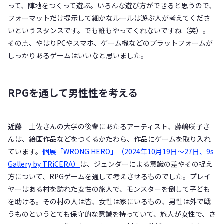
って、陣地をつくって遊ぶ。いろんな遊び方ができると思うので、
フォーマットだけ提示して細かなルールは遊ぶ人が考えてくださ
いというスタンスです。でも誰もやってくれないですね（笑）。
その点、やはりPCやスマホ、ゲーム機などのプラットフォームが
しっかりあるゲームはいいなと思いました。
RPG
を通して男性性を考える
近藤
土佐さんの大学の後輩にあたるアーティスト、藤嶋咲子さ
んは、絵画作品などをつくるかたわら、作品にゲームを取り入れ
ています。
個展「WRONG HERO」（2024年10月19日～27日、9s
Gallery by TRiCERA）
は、ジェンダーによる意識の差やその捉え
方について、RPGゲームを通して考えさせるものでした。プレイ
ヤーはある村を訪れた女性の旅人で、モンスターを倒して子ども
を助ける。その村の人は皆、女性は家にいるもの、男性は外で戦
うものというとても保守的な意識を持っていて、旅人が女性で、さ