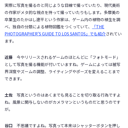
実際に写真を撮るのと同じような目線で撮っていたり、現代美術
の作家がメタ的な視点を持って撮っていたりもします。多摩美の
卒業生のたかはし遼平という作家は、ゲーム内の植物の植生を調
べ、独自の分類による植物図鑑をつくっていて、
「THE
PHOTOGRAPHER’S GUIDE TO LOS SANTOS」でも紹介
されてい
ます。
近藤
今やリリースされるゲームのほとんどに「フォトモード」
として写真を撮る機能が付いていますね。ゲームによっては被写
界深度やズームの調整、ライティングやポーズを変えることまで
できます。
土佐
写真というのはあくまでも見ることを切り取る行為ですよ
ね。風景に関与しないのがカメラマンというものだと思うのです
が。
谷口
不思議ですよね。写真って本来はシャッターボタンを押し