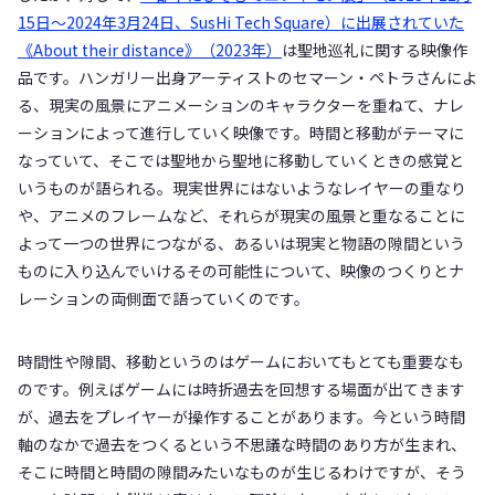
15日～2024年3月24日、SusHi Tech Square）に出展されていた
《About their distance》（2023年）
は聖地巡礼に関する映像作
品です。ハンガリー出身アーティストのセマーン・ペトラさんによ
る、現実の風景にアニメーションのキャラクターを重ねて、ナレ
ーションによって進行していく映像です。時間と移動がテーマに
なっていて、そこでは聖地から聖地に移動していくときの感覚と
いうものが語られる。現実世界にはないようなレイヤーの重なり
や、アニメのフレームなど、それらが現実の風景と重なることに
よって一つの世界につながる、あるいは現実と物語の隙間という
ものに入り込んでいけるその可能性について、映像のつくりとナ
レーションの両側面で語っていくのです。
時間性や隙間、移動というのはゲームにおいてもとても重要なも
のです。例えばゲームには時折過去を回想する場面が出てきます
が、過去をプレイヤーが操作することがあります。今という時間
軸のなかで過去をつくるという不思議な時間のあり方が生まれ、
そこに時間と時間の隙間みたいなものが生じるわけですが、そう