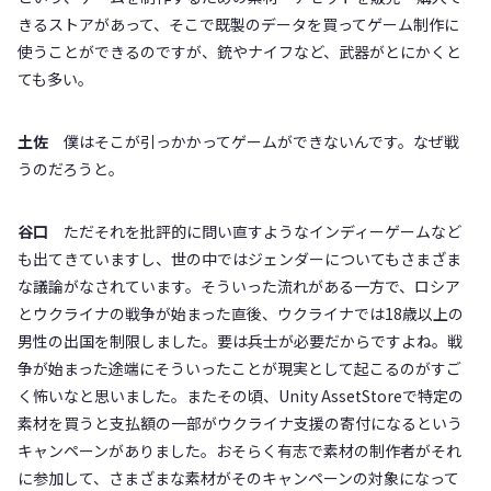
きるストアがあって、そこで既製のデータを買ってゲーム制作に
使うことができるのですが、銃やナイフなど、武器がとにかくと
ても多い。
土佐
僕はそこが引っかかってゲームができないんです。なぜ戦
うのだろうと。
谷口
ただそれを批評的に問い直すようなインディーゲームなど
も出てきていますし、世の中ではジェンダーについてもさまざま
な議論がなされています。そういった流れがある一方で、ロシア
とウクライナの戦争が始まった直後、ウクライナでは18歳以上の
男性の出国を制限しました。要は兵士が必要だからですよね。戦
争が始まった途端にそういったことが現実として起こるのがすご
く怖いなと思いました。またその頃、Unity AssetStoreで特定の
素材を買うと支払額の一部がウクライナ支援の寄付になるという
キャンペーンがありました。おそらく有志で素材の制作者がそれ
に参加して、さまざまな素材がそのキャンペーンの対象になって