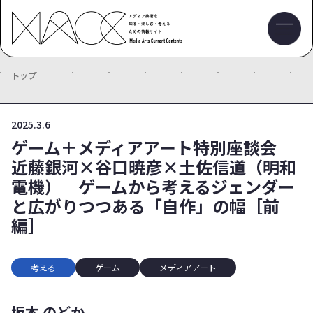
トップ
2025.3.6
ゲーム＋メディアアート特別座談会
近藤銀河×谷口暁彦×土佐信道（明和
電機） ゲームから考えるジェンダー
と広がりつつある「自作」の幅［前
編］
考える
ゲーム
メディアアート
坂本 のどか