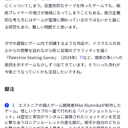
にくっついてしまう。反差別的なテーマを持ったゲームでも、結
局プレイヤーの強さが価値になってしまうこともある。能力主義
的な考え方にはゲームが密接に関わっているのではないかと論じ
る研究もあり、難しい問題だと思います。
ガザの虐殺にゲーム内で抗議するような作品や、イスラエルの兵
士からの銃撃を逃れながら町に反戦のグラフィティを描く
11
『Palestine Skating Game』（2024年）
など、現実の争いへの
抵抗を示すゲームも少しずつ出てきています。そういった流れが
今後どうなっていくかも注目したいですね。
脚注
1 エストニアの個人ゲーム開発者Mike Klubnikaが制作した
ゲーム。怪しいクラブの一室で行われる「バックショットルーレ
ット」は空包と実包がランダムに装填されたショットガンを交互
に撃ちあうロシアンルーレットの進化版だ。相手か自分のどちら