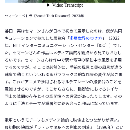
セマーン・ペトラ《About Their Distance》2023年
谷口
実はセマーンさんが日本で初めて展示したのは、僕が共同
キュレーションで参加した展覧会「
多層世界の歩き方
」（2022
年、NTTインターコミュニケーション・センター［ICC］）でし
た。セマーンさんの作品はメディア論的な観点から見てもおもし
ろいです。セマーンさんは作中で駅や電車の移動中の風景を多用
するのですが、そこには必然的に、手前の風景と奥の風景が違う
速度で動くといういわゆるパララックス的な風景の変化が起きま
す。これがアニメで多用されるマルチプレーンの撮影台のことを
意識させるのですが、そこからさらに、撮影台におけるレイヤー
同士の隙間の存在とその空間性への言及があったりします。その
ように手法とテーマが重層的に絡み合った作品になっています。
電車というモチーフもメディア論的に映像史とつながりが深い。
最初期の映画が『ラ・シオタ駅への列車の到着』（1896年）とい