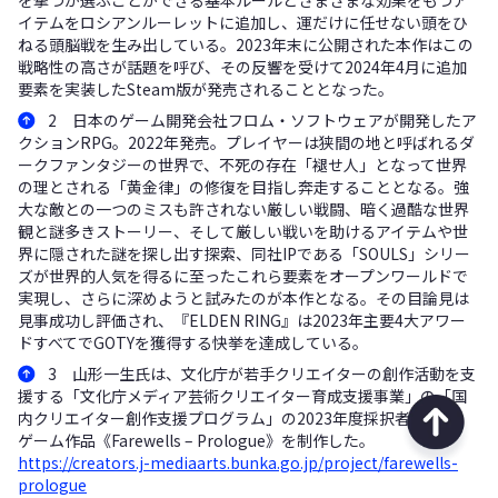
を撃つか選ぶことができる基本ルールとさまざまな効果をもつア
イテムをロシアンルーレットに追加し、運だけに任せない頭をひ
ねる頭脳戦を生み出している。2023年末に公開された本作はこの
戦略性の高さが話題を呼び、その反響を受けて2024年4月に追加
要素を実装したSteam版が発売されることとなった。
2 日本のゲーム開発会社フロム・ソフトウェアが開発したア
クションRPG。2022年発売。プレイヤーは狭間の地と呼ばれるダ
ークファンタジーの世界で、不死の存在「褪せ人」となって世界
の理とされる「黄金律」の修復を目指し奔走することとなる。強
大な敵との一つのミスも許されない厳しい戦闘、暗く過酷な世界
観と謎多きストーリー、そして厳しい戦いを助けるアイテムや世
界に隠された謎を探し出す探索、同社IPである「SOULS」シリー
ズが世界的人気を得るに至ったこれら要素をオープンワールドで
実現し、さらに深めようと試みたのが本作となる。その目論見は
見事成功し評価され、『ELDEN RING』は2023年主要4大アワー
ドすべてでGOTYを獲得する快挙を達成している。
3 山形一生氏は、文化庁が若手クリエイターの創作活動を支
援する「文化庁メディア芸術クリエイター育成支援事業」の「国
内クリエイター創作支援プログラム」の2023年度採択者として、
ゲーム作品《Farewells – Prologue》を制作した。
https://creators.j-mediaarts.bunka.go.jp/project/farewells-
prologue