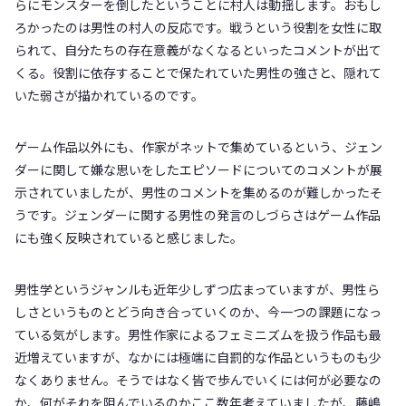
らにモンスターを倒したということに村人は動揺します。おもし
ろかったのは男性の村人の反応です。戦うという役割を女性に取
られて、自分たちの存在意義がなくなるといったコメントが出て
くる。役割に依存することで保たれていた男性の強さと、隠れて
いた弱さが描かれているのです。
ゲーム作品以外にも、作家がネットで集めているという、ジェン
ダーに関して嫌な思いをしたエピソードについてのコメントが展
示されていましたが、男性のコメントを集めるのが難しかったそ
うです。ジェンダーに関する男性の発言のしづらさはゲーム作品
にも強く反映されていると感じました。
男性学というジャンルも近年少しずつ広まっていますが、男性ら
しさというものとどう向き合っていくのか、今一つの課題になっ
ている気がします。男性作家によるフェミニズムを扱う作品も最
近増えていますが、なかには極端に自罰的な作品というものも少
なくありません。そうではなく皆で歩んでいくには何が必要なの
か、何がそれを阻んでいるのかここ数年考えていましたが、藤嶋