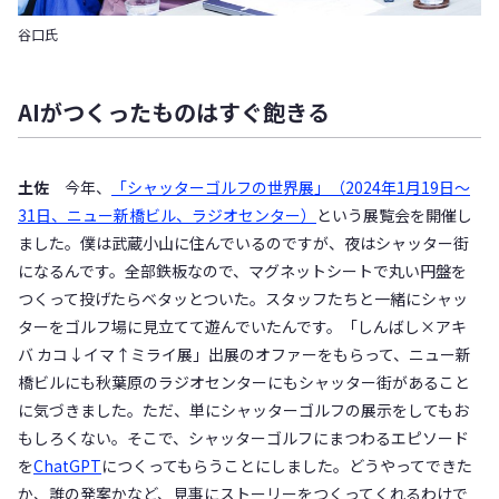
谷口氏
AI
がつくったものはすぐ飽きる
土佐
今年、
「シャッターゴルフの世界展」（2024年1月19日～
31日、ニュー新橋ビル、ラジオセンター）
という展覧会を開催し
ました。僕は武蔵小山に住んでいるのですが、夜はシャッター街
になるんです。全部鉄板なので、マグネットシートで丸い円盤を
つくって投げたらベタッとついた。スタッフたちと一緒にシャッ
ターをゴルフ場に見立てて遊んでいたんです。「しんばし×アキ
バ カコ↓イマ↑ミライ展」出展のオファーをもらって、ニュー新
橋ビルにも秋葉原のラジオセンターにもシャッター街があること
に気づきました。ただ、単にシャッターゴルフの展示をしてもお
もしろくない。そこで、シャッターゴルフにまつわるエピソード
を
ChatGPT
につくってもらうことにしました。どうやってできた
か、誰の発案かなど、見事にストーリーをつくってくれるわけで