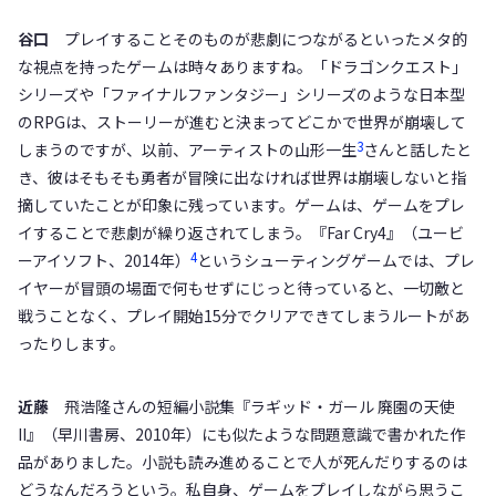
谷口
プレイすることそのものが悲劇につながるといったメタ的
な視点を持ったゲームは時々ありますね。「ドラゴンクエスト」
シリーズや「ファイナルファンタジー」シリーズのような日本型
のRPGは、ストーリーが進むと決まってどこかで世界が崩壊して
3
しまうのですが、以前、アーティストの山形一生
さんと話したと
き、彼はそもそも勇者が冒険に出なければ世界は崩壊しないと指
摘していたことが印象に残っています。ゲームは、ゲームをプレ
イすることで悲劇が繰り返されてしまう。『Far Cry4』（ユービ
4
ーアイソフト、2014年）
というシューティングゲームでは、プレ
イヤーが冒頭の場面で何もせずにじっと待っていると、一切敵と
戦うことなく、プレイ開始15分でクリアできてしまうルートがあ
ったりします。
近藤
飛浩隆さんの短編小説集『ラギッド・ガール 廃園の天使
II』（早川書房、2010年）にも似たような問題意識で書かれた作
品がありました。小説も読み進めることで人が死んだりするのは
どうなんだろうという。私自身、ゲームをプレイしながら思うこ