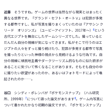
近藤
そうですね。ゲームの世界は当然ながら現実とはまったく
異なる世界です。『グランド・セフト・オートⅤ』は犯罪が多発
する都市ですし、私が写真を撮りまくっていたのは『アサシン ク
6
リード オリジンズ』（ユービーアイソフト、2017年〜）
という
古代エジプトを舞台にしたゲームシリーズでした。撮っていると
だんだん自分の視線が気になってきます。私がそこで行うのはエ
ジプトの人々をずっと撮り続けたり、犯罪が多発する都市で写真
を撮ったりといった神様の視点から見続けるような行為です。自
分の視線に植民地主義やダークツーリズム的なものに似た欲求が
あることに気づいて怖くなることがあります。そもそも自分の中
に撮りたい欲望があったのか、あるいはフォトモードによって喚
起されたのか……。
谷口
シンディ・ポレンバが『ポケモンスナップ』（ハル研究
7
8
所、1999年）
について語った論文があります
。ゲーム内写真に
ついて書かれたかなり初期の論文ですが、『ポケモンスナップ』