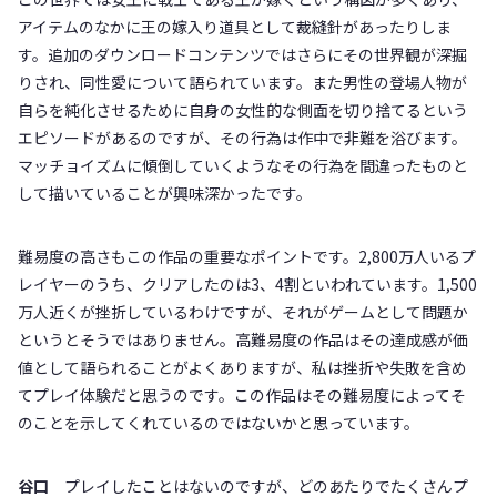
アイテムのなかに王の嫁入り道具として裁縫針があったりしま
す。追加のダウンロードコンテンツではさらにその世界観が深掘
りされ、同性愛について語られています。また男性の登場人物が
自らを純化させるために自身の女性的な側面を切り捨てるという
エピソードがあるのですが、その行為は作中で非難を浴びます。
マッチョイズムに傾倒していくようなその行為を間違ったものと
して描いていることが興味深かったです。
難易度の高さもこの作品の重要なポイントです。2,800万人いるプ
レイヤーのうち、クリアしたのは3、4割といわれています。1,500
万人近くが挫折しているわけですが、それがゲームとして問題か
というとそうではありません。高難易度の作品はその達成感が価
値として語られることがよくありますが、私は挫折や失敗を含め
てプレイ体験だと思うのです。この作品はその難易度によってそ
のことを示してくれているのではないかと思っています。
谷口
プレイしたことはないのですが、どのあたりでたくさんプ