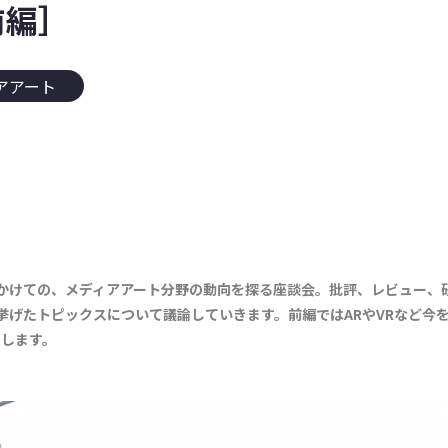
前編］
アアート
年秋にかけての、メディアアート分野の動向を探る座談会。批評、レビュー
挙げたトピックスについて議論していきます。前編ではARやVRなど今
開します。