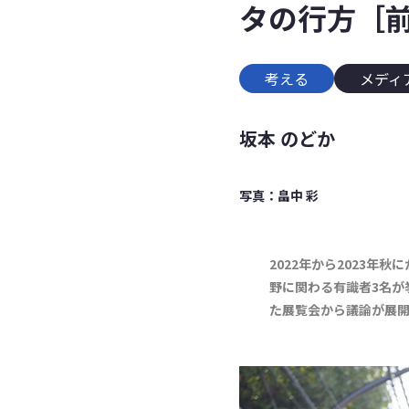
タの行方［
考える
メディ
坂本 のどか
写真：畠中 彩
2022年から2023
野に関わる有識者3名が
た展覧会から議論が展