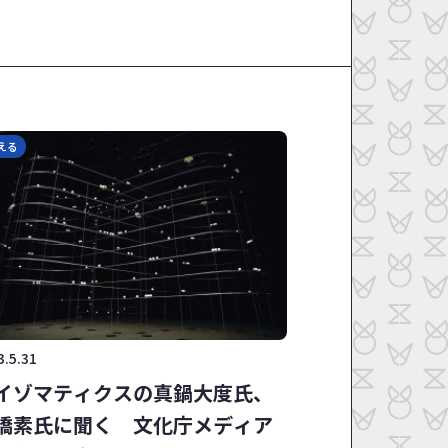
える
3.5.31
イゾマティクスの真鍋大度氏、
橋素氏に聞く 文化庁メディア