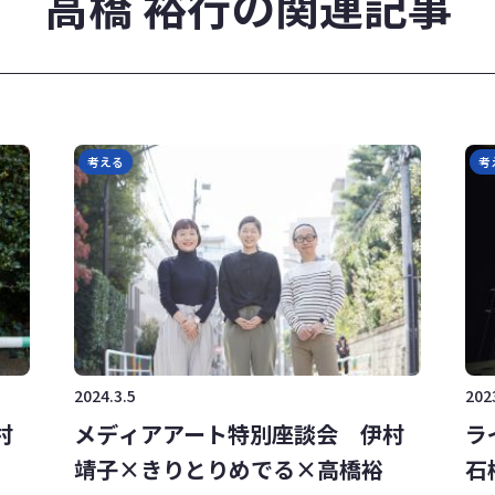
高橋 裕行の関連記事
考える
考
2024.3.5
202
村
メディアアート特別座談会 伊村
ラ
靖子×きりとりめでる×高橋裕
石