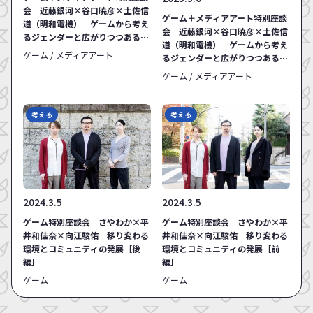
会 近藤銀河×谷口暁彦×土佐信
ゲーム＋メディアアート特別座談
道（明和電機） ゲームから考え
会 近藤銀河×谷口暁彦×土佐信
るジェンダーと広がりつつある
道（明和電機） ゲームから考え
「自作」の幅［後編］
ゲーム / メディアアート
るジェンダーと広がりつつある
「自作」の幅［前編］
ゲーム / メディアアート
考える
考える
2024.3.5
2024.3.5
ゲーム特別座談会 さやわか×平
ゲーム特別座談会 さやわか×平
井和佳奈×向江駿佑 移り変わる
井和佳奈×向江駿佑 移り変わる
環境とコミュニティの発展［後
環境とコミュニティの発展［前
編］
編］
ゲーム
ゲーム