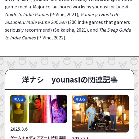
game media. Major co-authored works by younasi include
A
Guide to Indie Games
(P-Vine, 2021),
Gamer ga Honki de
Susumeru Indie Game 200 Sen
(200 indie games that gamers
seriously recommend) (Seikaisha, 2021), and
The Deep Guide
to Indie Games
(P-Vine, 2022).
洋ナシ younasiの関連記事
考える
考える
2025.3.6
ゲーム＋メディアアート特別座談
2025.3.6