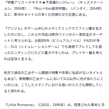
『学園アリス ～ドキドキ★不思議たいけん～』（キッズステーシ
ョン、2004年）、『Kiss×Kiss星鈴学園』（バンダイ、2004年）
など、表中のタイトルの多くも同様の立ち位置にある。
『アンジェ』がゲーム中心のメディアミックスでファン層を拡大
したのに対し、これらの作品は原作ファンの小〜高校生がターゲ
ットと考えられる。比較的VN（ビジュアルノベル）やADVが多
く、SLG（シミュレーションゲーム）でも直感でプレイしても狙
ったエンディングにたどり着きやすいのは、プレイヤー層を考え
れば妥当と言える。
他方で過去の乙女ゲーム関連の特集や年表に名前がないタイトル
7
もある
。黎明期の乙女ゲームにおいてSLG以外に光が当たりにく
いのには、こうしたメディアにおける扱いの小ささも関係してい
ると思われる。
『Little Romance』（CASIO、1996年）は、用意された素材と手