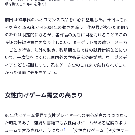
版を購入したものを除く）
前回は90年代のネオロマンス作品を中心に整理した。今回はそれ
らを除く1993年から2004年の動きを追う。作品数が多いため個々
の紹介は限定的になるが、各作品の属性に目を向けることでこの
時期の特徴や傾向を炙り出したい。ターゲット層の違い、メーカ
ーごとの特徴、海外の動き、黎明期ならではの試行錯誤などにつ
いて、一次資料にくわえ国内外の学術研究や商業誌、ウェブメデ
ィアなども横断しつつ、乙女ゲーム史のこれまで触れられてこな
かった側面に光を当てよう。
女性向けゲーム需要の高まり
90年代はゲーム業界で女性プレイヤーへの関心が高まりつつあっ
た時期であり、雑誌や書籍でも女性向けゲームがある程度のボリ
1
ュームで言及されるようになる
。「女性向けゲーム（や女性ゲー