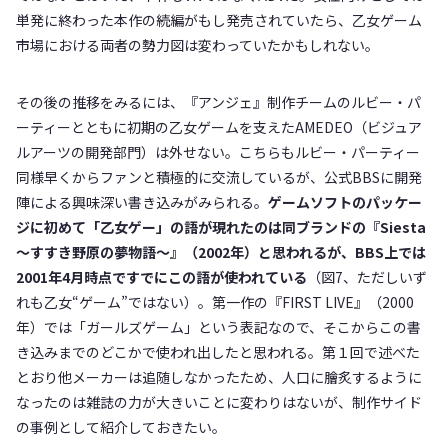
単発に終わった本作の続編がもし発売されていたら、乙女ゲーム
市場における両者の勢力図は変わっていたかもしれない。
その後の推移をみるには、『アンジェ』制作チームのルビー・パ
ーティーとともに初期の乙女ゲームを支えたAMEDEO（ビジュア
ルアーツの開発部門）は外せない。こちらもルビー・パーティー
同様早くからファンと積極的に交流しているが、公式BBSに開発
陣による興味深い書き込みがみられる。
ゲームソフトのパッケー
ジに初めて「乙女ゲー」の語が現れたのは同ブランドの『Siesta
〜すすき野原の夢物語〜』（2002年）と思われるが、
BBS
上では
2001年4月時点ですでにこの語が使われている
（図7、ただしいず
れも乙女“ゲーム”ではない）。第一作の『FIRST LIVE』（2000
年）では「ガールズゲーム」という表記なので、そこからこの書
き込みまでのどこかで使われ出したと思われる。第１回で述べた
とおり他メーカーは追随しなかったため、人口に膾炙するように
なったのは雑誌の力が大きいことに変わりはないが、制作サイド
の事例として紹介しておきたい。