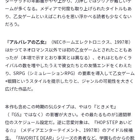
ターゲットの年齢層がやや上がり、力押しではクリアが難しいゲ
ームが多くなる。メディアで何度も取り上げられたタイトルもあ
り、乙女ゲームといえばこれらを思い浮かべる読者も少なくない
だろう。
『アルバレアの乙女』
（NECホームエレクトロニクス、1997年）
はかつてネオロマンス以外では初の乙女ゲームとされたこともあ
ったが（本項で示すとおり事実とは異なる）、それはともかくラ
イバルの数を増やしたうえで彼女たちとの友情エンドをくわえた
り、SRPG（シミュレーションRPG）の要素を導入して乙女ゲーム
+戦闘というスタイルを提示したりと、ジャンルの可能性を大きく
広げた作品だ。
本作も含めこの時期のSLGタイプは、やはり『ときメモ』
（『GS』ではなく）の影響が大きい。その最たるものが1週間単
位のスケジュール設定だ。逆に恋愛対象は、『HOP STEP あいど
る☆』（メディアエンターテイメント、1997年）のアイドル候補
生、「FAVORITE DEAR」シリーズの勇者など、学園ものからの脱