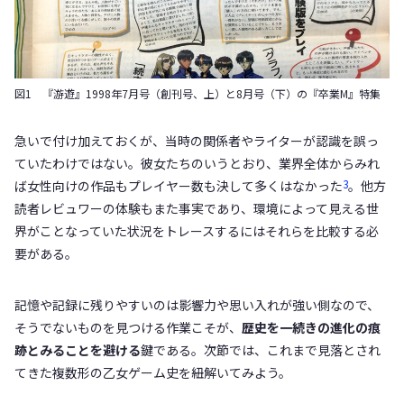
図1 『游遊』1998年7月号（創刊号、上）と8月号（下）の『卒業M』特集
急いで付け加えておくが、当時の関係者やライターが認識を誤っ
ていたわけではない。彼女たちのいうとおり、業界全体からみれ
3
ば女性向けの作品もプレイヤー数も決して多くはなかった
。他方
読者レビュワーの体験もまた事実であり、環境によって見える世
界がことなっていた状況をトレースするにはそれらを比較する必
要がある。
記憶や記録に残りやすいのは影響力や思い入れが強い側なので、
そうでないものを見つける作業こそが、
歴史を一続きの進化の痕
跡とみることを避ける
鍵である。次節では、これまで見落とされ
てきた複数形の乙女ゲーム史を紐解いてみよう。