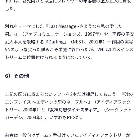
ド）は、女児向けとは逆にプレイヤーの年齢層の上方拡大に貢献
した。
別れをテーマにした『Last Message -さようなら私の愛した
男。-』（ファブコミュニケーションズ、1997年）や、声優の⼦安
武⼈本⼈を攻略する『Darling』（NEST、2001年）一作目の実写
VNのような尖った試みこそ単発に終わったが、VNは以降メインス
トリームに位置付けられるようになっていく。
6）その他
上記の区分に収まらないソフトを2本だけ補足しておこう。『砂の
エンブレイス ～エディンの里のネーブル～』（アイディアファク
トリー、2000年）と
『女神幻想ダイナスティア』
（シークレット
ガーデン、2004年）、いずれもRPGだ。
前者は一般向けゲームを手掛けていたアイディアファクトリーが