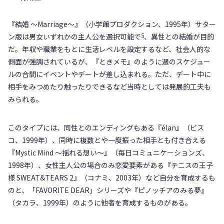
『結婚 ～Marriage～』（小学館プロダクション、1995年）サター
5
ン版は男女いずれかの主人公を選択可能で
、異性との結婚が目的
だ。年収や職業をもとに生活レベルを設定するなど、社会人的な
側面が強調されているが、『ときメモ』のように週のスケジュー
ルの合間にイベントやデートが差し込まれる。ただ、デート中に
相手をみつめたり触ったりできるなど当時としては発展的工夫も
みられる。
このタイプには、同性とのエンディングもある『élan』（ビス
コ、1999年）、同時に複数とや一度振った相手とも付き合える
『Mystic Mind ～揺れる想い～』（毎日コミュニケーションズ、
1998年）、女性主人公の場合のみ恋愛要素がある『テニスの王子
様 SWEAT&TEARS 2』（コナミ、2003年）など自分を育成するも
のと、「FAVORITE DEAR」シリーズや『ピノッチアのみる夢』
（タカラ、1999年）のように他者を育成するものがある。