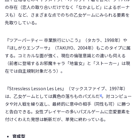
の存在（恋人の取り合いだけでなく「なかよしど」によるボーナ
スも）など、さまざまな点でのちの乙女ゲームにみられる要素を
先取りしている。
『ツアーパーティー 卒業旅行にいこう』（タカラ、1998年）や
『ほしがりエンプーサ』（TAKUYO、2004年）もこのタイプに属
する。コミカルな面が強く、現在の倫理意識との違いも伺える
（前者に登場するお邪魔キャラ「地雷女」と「ストーカー」は現
在では自主規制対象だろう）。
『Stressless Lesson Les Les』（マックスファイブ、1997年）
4
は、乙女ゲームとしては異色の落ちものパズルだ
。対コンピュー
タや対人戦を繰り返し、最終的に意中の相手（同性も可）に勝つ
と告白できる。女性プレイヤーの多いパズルゲームに恋愛要素を
付けくわえた発想は斬新だが、単発に終わっている。
育成型