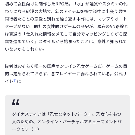
初めて女性向けに制作したRPGだ。「水」が通貨やスタミナの代
わりになる砂漠の大地で、幻のアイテムを探す道中に出会う男性
同行者たちとの恋愛と別れを繰り返す本作には、マップやオート
セーブがない。同社の女性向けゲームの歴史が、現在のVN路線と
は真逆の「仕入れた情報をメモして自分でマッビングしながら探
索を進めていく」スタイルから始まったことは、意外と知られて
いないかもしれない。
後者はおそらく唯一の国産オンライン乙女ゲームだ。ゲームの目
的は定められておらず、各プレイヤーに委ねられている。公式サ
11
イト
に
ダイナスティアは「乙女なネットパーク」。乙女心をもつ
人のための、オンライン・バーチャルアミューズメントパ
ークです（…）