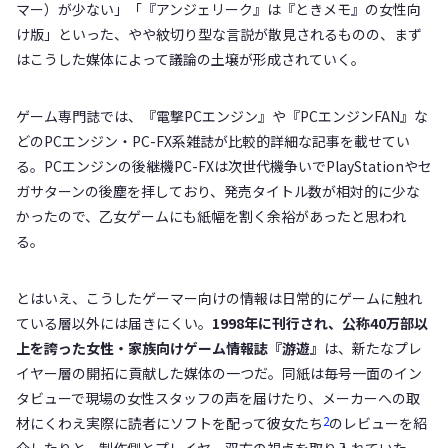
マー）が少ない」「『アンジェリーク』は『ときメモ』の女性向
け版」といった、やや紋切り型な言説が散見されるものの、まず
はこうした媒体によって議論の土壌が形成されていく。
ゲーム専門誌では、『電撃PCエンジン』や『PCエンジンFAN』な
どのPCエンジン・PC-FX系雑誌が比較的詳細な記事を載せてい
る。PCエンジンの後継機PC-FXは次世代機争いでPlayStationやセ
ガサターンの後塵を拝しており、発売タイトル数が相対的に少な
かったので、乙女ゲームにも紙幅を割く余裕があったと思われ
る。
とはいえ、こうしたゲーマー向けの情報は日常的にゲームに触れ
ている層以外には届きにくい。
1998年に刊行され、公称40万部以
上を誇った女性・家族向けゲーム情報誌『游遊』
は、新たなプレ
イヤー層の開拓に貢献した媒体の一つだ。同紙は毎号一面のイン
タビューで現場の女性スタッフの声を届けたり、メーカーへの取
2
材にくわえ実際に読者にソフトを配って彼女たち
のレビューを紹