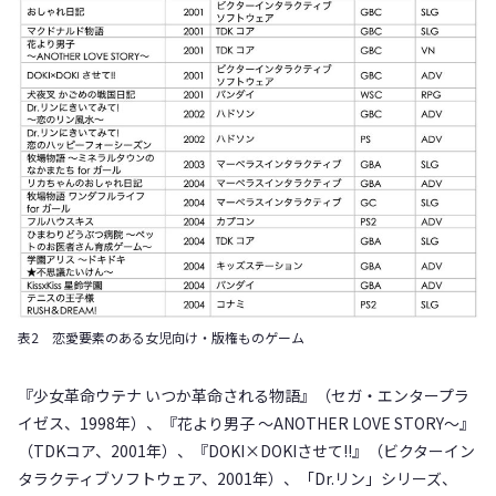
表2 恋愛要素のある女児向け・版権ものゲーム
『少女革命ウテナ いつか革命される物語』（セガ・エンタープラ
イゼス、1998年）、『花より男子 ～ANOTHER LOVE STORY～』
（TDKコア、2001年）、『DOKI×DOKIさせて!!』（ビクターイン
タラクティブソフトウェア、2001年）、「Dr.リン」シリーズ、