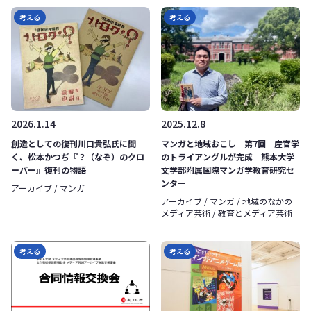
考える
考える
2026.1.14
2025.12.8
創造としての復刊――川口貴弘氏に聞
マンガと地域おこし 第7回 産官学
く、松本かつぢ『？（なぞ）のクロ
のトライアングルが完成 熊本大学
ーバー』復刊の物語
文学部附属国際マンガ学教育研究セ
ンター
アーカイブ / マンガ
アーカイブ / マンガ / 地域のなかの
メディア芸術 / 教育とメディア芸術
考える
考える