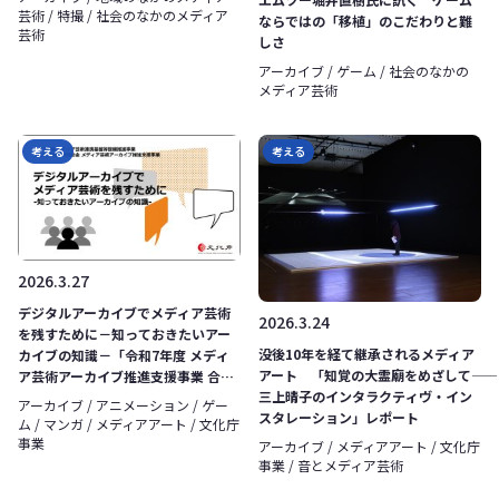
芸術 / 特撮 / 社会のなかのメディア
ならではの「移植」のこだわりと難
芸術
しさ
アーカイブ / ゲーム / 社会のなかの
メディア芸術
考える
考える
2026.3.27
デジタルアーカイブでメディア芸術
2026.3.24
を残すために－知っておきたいアー
没後10年を経て継承されるメディア
カイブの知識－「令和7年度 メディ
アート 「知覚の大霊廟をめざして――
ア芸術アーカイブ推進支援事業 合同
三上晴子のインタラクティヴ・イン
情報交換会」
アーカイブ / アニメーション / ゲー
スタレーション」レポート
ム / マンガ / メディアアート / 文化庁
事業
アーカイブ / メディアアート / 文化庁
事業 / 音とメディア芸術