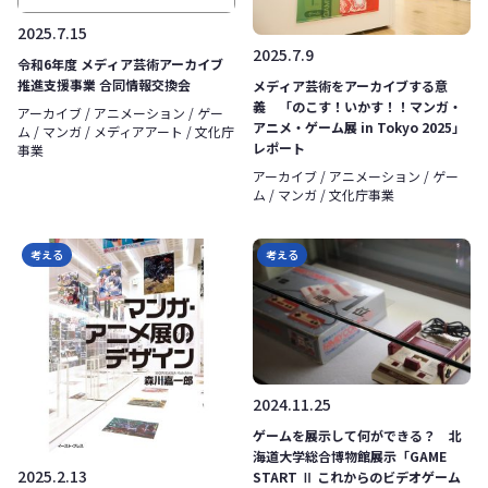
2025.7.15
2025.7.9
令和6年度 メディア芸術アーカイブ
推進支援事業 合同情報交換会
メディア芸術をアーカイブする意
義 「のこす！いかす！！マンガ・
アーカイブ / アニメーション / ゲー
アニメ・ゲーム展 in Tokyo 2025」
ム / マンガ / メディアアート / 文化庁
レポート
事業
アーカイブ / アニメーション / ゲー
ム / マンガ / 文化庁事業
考える
考える
2024.11.25
ゲームを展示して何ができる？ 北
海道大学総合博物館展示「GAME
2025.2.13
START Ⅱ これからのビデオゲーム