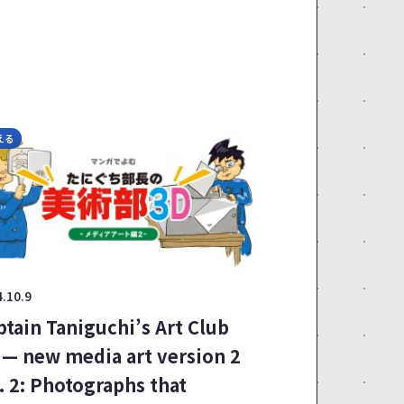
える
.10.9
ptain Taniguchi’s Art Club
 — new media art version 2
. 2: Photographs that