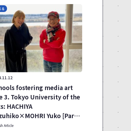
える
.11.12
hools fostering media art
le 3. Tokyo University of the
ts: HACHIYA
zuhiko×MOHRI Yuko [Part
sh Article