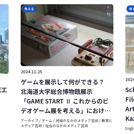
考える
考
2024.11.25
2024
ゲームを展示して何ができる？
京工
Sc
北海道大学総合博物館展示
Fi
「GAME START Ⅱ これからのビ
Ar
デオゲーム展を考える」における
Ka
展示評価実践を通して
アーカイブ / ゲーム / 地域のなかのメディア芸術 / 教育と
メディア芸術 / 社会のなかのメディア芸術
2]
Engli