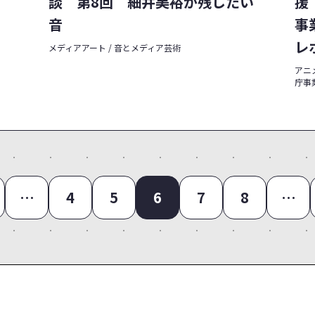
談 第8回 細井美裕が残したい
援
音
事
レ
メディアアート / 音とメディア芸術
アニメ
庁事
…
4
5
6
7
8
…