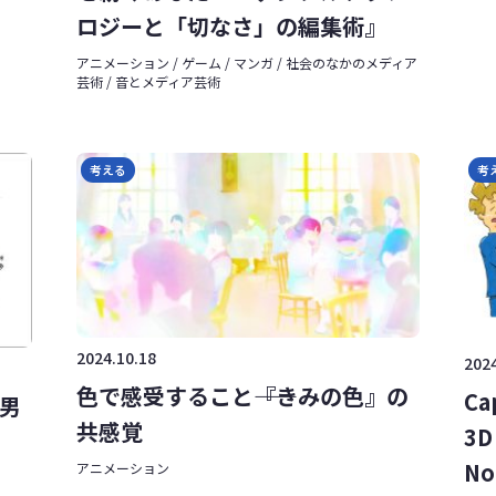
ロジーと「切なさ」の編集術』
アニメーション / ゲーム / マンガ / 社会のなかのメディア
芸術 / 音とメディア芸術
考える
考
2024.10.18
2024
色で感受すること――『きみの色』の
Ca
出男
共感覚
3D
No
アニメーション