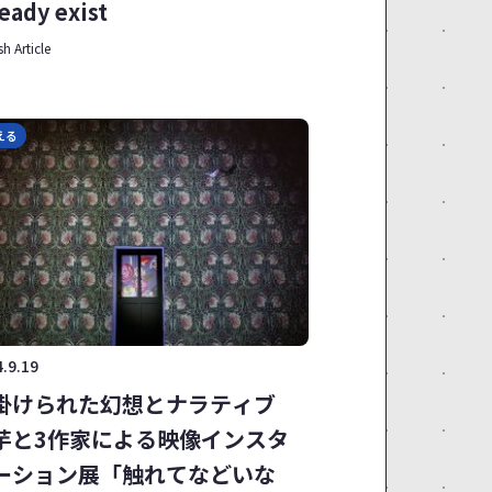
ready exist
sh Article
える
.9.19
掛けられた幻想とナラティブ
芋と3作家による映像インスタ
ーション展「触れてなどいな