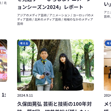
い
/ 北
ョンシーズン2024」レポート
アニ
アジアのメディア芸術 / アニメーション / ヨーロッパのメ
芸術
ディア芸術 / 北米のメディア芸術 / 地域のなかのメディア
芸術
考える
考
 1:
2024.9.11
2024
久保田晃弘 芸術と技術の100年対
メ