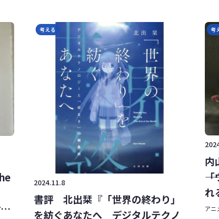
考える
考
2024
内
t
―
the
2024.11.8
れ
書評 北出栞『「世界の終わり」
t
アニメ
を紡ぐあなたへ デジタルテクノ