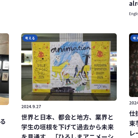
al
Engli
考える
考
2024
2024.9.27
仕
世界と日本、都会と地方、業界と
る
束
学生の垣根を下げて過去から未来
レ
を見通す 「ひろしまアニメーシ