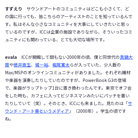
すずえり
サウンドアートのコミュニティはどこも小さくて、ど
の国に行っても、皆こちらのアーティストのことを知っているんで
す。私はそんな小さなコミュニティを大事にしていきたいと思っ
ているのですが、ICCは企業の施設でありながら、そういったコミ
ュニティにも関わっている、とても大切な場所です。
evala
ICCが開館して間もない2000年の頃、僕と同世代の
真鍋大
度
や
徳井直生
、
城一裕
、
堀尾寛太
らが入っていた、少人数の
Max/MSPのオンラインコミュニティがありました。それぞれ機材
や楽器を演奏したりしていたのですが、PowerBook G3の登場
で、楽器がラップトップ1台に置き換わったんです。東京でオフ会
をした時も、カフェに入ってビジネスマンみたいにパッチを書い
たりしていて（笑）。そのとき、ICCにも来ました。見たのは「
サ
ウンド・アート――音というメディア
」（2000年）。学生の頃です
ね。