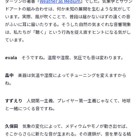
ダーソンの著書『
Weather as Medium
』でした。気象学とサウン
ドアートの組み合わせは、何か未知の展開を生むような気がして
います。実際、風が吹くことで、普段は届かないはずの遠くの音
がふいに耳に届いたりする。そうした自然の気まぐれな音響現象
は、私たちが「聴く」という行為を捉え直すヒントになる気がし
ています。
evala
そうですね。温度や湿度、気圧でも音は変わります。
畠中
楽器は気温や湿度によってチューニングを変えますから
ね。
すずえり
人間第一主義、プレイヤー第一主義じゃなくて、地球
と一緒につくる音ですね。
久保田
気象の変化によって、メディウムやモノが動き出せば、
そこからさらに新たな音が生まれる。その連鎖が、音を単なる結