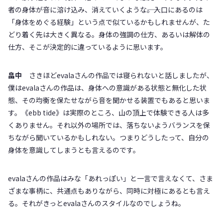
者の身体が音に溶け込み、消えていくような――。入口にあるのは
「身体をめぐる経験」という点で似ているかもしれませんが、た
どり着く先は大きく異なる。身体の強調の仕方、あるいは解体の
仕方、そこが決定的に違っているように思います。
畠中
さきほどevalaさんの作品では寝られないと話しましたが、
僕はevalaさんの作品は、身体への意識がある状態と無化した状
態、その均衡を保たせながら音を聞かせる装置でもあると思いま
す。《ebb tide》は実際のところ、山の頂上で体験できる人は多
くありません。それ以外の場所では、落ちないようバランスを保
ちながら聞いているかもしれない。つまりどうしたって、自分の
身体を意識してしまうとも言えるのです。
evalaさんの作品はみな「あれっぽい」と一言で言えなくて、さま
ざまな事柄に、共通点もありながら、同時に対極にあるとも言え
る。それがきっとevalaさんのスタイルなのでしょうね。