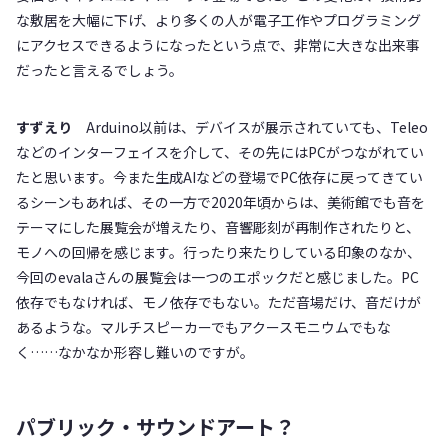
な敷居を大幅に下げ、より多くの人が電子工作やプログラミング
にアクセスできるようになったという点で、非常に大きな出来事
だったと言えるでしょう。
すずえり
Arduino以前は、デバイスが展示されていても、Teleo
などのインターフェイスを介して、その先にはPCがつながれてい
たと思います。今また生成AIなどの登場でPC依存に戻ってきてい
るシーンもあれば、その一方で2020年頃からは、美術館でも音を
テーマにした展覧会が増えたり、音響彫刻が再制作されたりと、
モノへの回帰を感じます。行ったり来たりしている印象のなか、
今回のevalaさんの展覧会は一つのエポックだと感じました。PC
依存でもなければ、モノ依存でもない。ただ音場だけ、音だけが
あるような。マルチスピーカーでもアクースモニウムでもな
く……なかなか形容し難いのですが。
パブリック・サウンドアート？