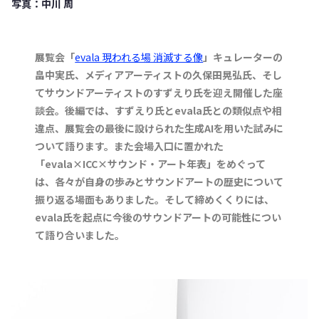
写真：中川 周
展覧会「
evala 現われる場 消滅する像
」キュレーターの
畠中実氏、メディアアーティストの久保田晃弘氏、そし
てサウンドアーティストのすずえり氏を迎え開催した座
談会。後編では、すずえり氏とevala氏との類似点や相
違点、展覧会の最後に設けられた生成AIを用いた試みに
ついて語ります。また会場入口に置かれた
「evala×ICC×サウンド・アート年表」をめぐって
は、各々が自身の歩みとサウンドアートの歴史について
振り返る場面もありました。そして締めくくりには、
evala氏を起点に今後のサウンドアートの可能性につい
て語り合いました。