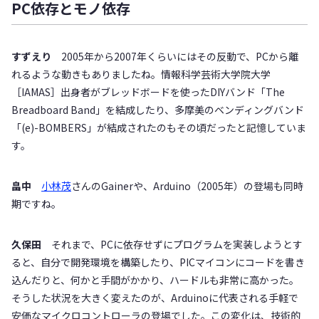
PC依存とモノ依存
すずえり
2005年から2007年くらいにはその反動で、PCから離
れるような動きもありましたね。情報科学芸術大学院大学
［IAMAS］出身者がブレッドボードを使ったDIYバンド「The
Breadboard Band」を結成したり、多摩美のベンディングバンド
「(e)-BOMBERS」が結成されたのもその頃だったと記憶していま
す。
畠中
小林茂
さんのGainerや、Arduino（2005年）の登場も同時
期ですね。
久保田
それまで、PCに依存せずにプログラムを実装しようとす
ると、自分で開発環境を構築したり、PICマイコンにコードを書き
込んだりと、何かと手間がかかり、ハードルも非常に高かった。
そうした状況を大きく変えたのが、Arduinoに代表される手軽で
安価なマイクロコントローラの登場でした。この変化は、技術的