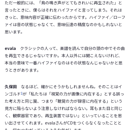
ただ一般的には、「鳥の鳴き声がとてもきれいに再生された」と
言ったときに、僕らはそれをハイファイと言ってしまう。それは
きっと、意味内容が正確に伝わったからです。ハイファイ／ローフ
ァイは音の状態じゃなくて、意味伝達の精度なのかもしれないと
思います。
evala
クラシックの人って、楽譜を読んで自分の頭の中でその曲
を再生できるじゃないですか。本人以外には聞こえないけれど、
本当の意味で一番ハイファイなのはその状態なんじゃないかと思
うときがあります。
久保田
なるほど、確かにそうかもしれませんね。そのことはイ
1
ンゴルド
が「私たちは「視覚の力が画像に内在する」とする誤っ
た考え方と同じ罠、つまり「聴覚の力が録音に内在する」という
見方に陥らないよう注意しなければならない。耳もまた目と同じ
く、観察器官であり、再生装置ではない」といっていることを思
い出させてくれます。evalaさんがCDをつくらなくなったことと
も、何かつながっているような気がします。