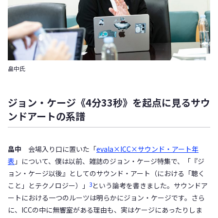
畠中氏
ジョン・ケージ《4分33秒》を起点に見るサウ
ンドアートの系譜
畠中
会場入り口に置いた「
evala×ICC×サウンド・アート年
表
」について、僕は以前、雑誌のジョン・ケージ特集で、「『ジ
ョン・ケージ以後』としてのサウンド・アート（における「聴く
3
こと」とテクノロジー）」
という論考を書きました。サウンドア
ートにおける一つのルーツは明らかにジョン・ケージです。さら
に、ICCの中に無響室がある理由も、実はケージにあったりしま