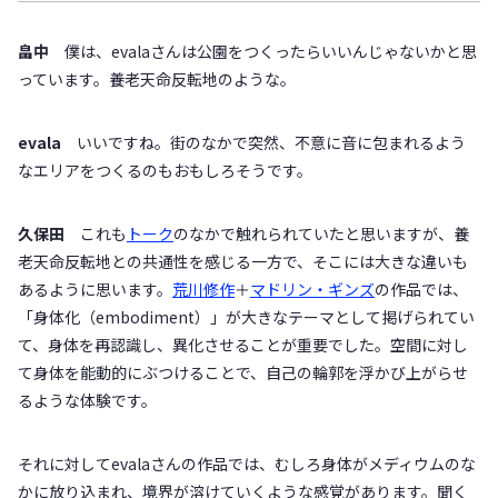
畠中
僕は、evalaさんは公園をつくったらいいんじゃないかと思
っています。養老天命反転地のような。
evala
いいですね。街のなかで突然、不意に音に包まれるよう
なエリアをつくるのもおもしろそうです。
久保田
これも
トーク
のなかで触れられていたと思いますが、養
老天命反転地との共通性を感じる一方で、そこには大きな違いも
あるように思います。
荒川修作
＋
マドリン・ギンズ
の作品では、
「身体化（embodiment）」が大きなテーマとして掲げられてい
て、身体を再認識し、異化させることが重要でした。空間に対し
て身体を能動的にぶつけることで、自己の輪郭を浮かび上がらせ
るような体験です。
それに対してevalaさんの作品では、むしろ身体がメディウムのな
かに放り込まれ、境界が溶けていくような感覚があります。聞く