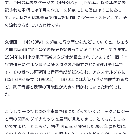
す。今回の年表をケージの《4分33秒》（1952年、以後年表に表
記された事柄には年号を付加）を起点にした理由はそこにあっ
て、evalaさんは無響室で作品を制作したアーティストとして、そ
の流れのなかにいるわけです。
久保田
《4分33秒》を起点に音の歴史をたどっていくと、ちょう
ど同じ時期に電子音楽の歴史も始まっていることが見えてきます。
1954年にNHKの電子音楽スタジオが設立されていますが、西ドイ
ツ放送局にケルン電子音楽スタジオが設立されたのも1951年で
す。その後ベル研究所で音声合成が試みられ、アムステルダムに
はSTEIMが設立（1969年）、1970年には大阪万博が開催されるな
ど、電子音響と表現の可能性が大きく開かれていった時代でし
た。
こうして一つひとつの出来事を順にたどっていくと、テクノロジー
と音の関係のダイナミックな展開が見えてきて、とてもおもしろ
いですよね。ところが、初代iPhoneが登場した2007年頃を境に、
そのような「テクノロジーの歴史」としてのトピックが、いった