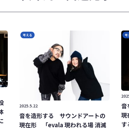
考える
考
202
設
音
2025.5.22
体
現
音を造形する サウンドアートの
に
す
現在形 「evala 現われる場 消滅