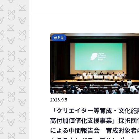
考える
2025.9.5
「クリエイター等育成・文化施
高付加価値化支援事業」採択団
による中間報告会 育成対象者