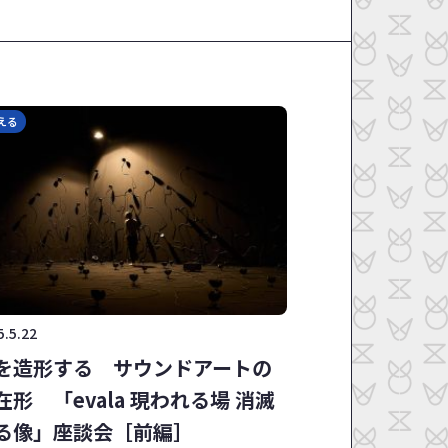
える
5.5.22
を造形する サウンドアートの
在形 「evala 現われる場 消滅
る像」座談会［前編］