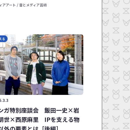
ィアアート / 音とメディア芸術
える
5.3.3
ンガ特別座談会 飯田一史×岩
朋世×西原麻里 IPを支える物
以外の要素とは［後編］