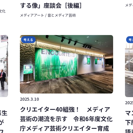
する像」座談会［後編］
メデ
 文化
メディアアート / 音とメディア芸術
考える
考
2025.3.10
202
クリエイター40組強！ メディア
再生
マ
芸術の潮流を示す 令和6年度文化
が
下
庁メディア芸術クリエイター育成
ワ
語