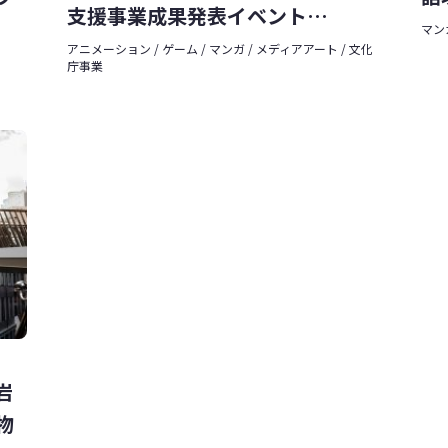
支援事業成果発表イベント
マン
「ENCOUNTERS」内覧会レポー
アニメーション / ゲーム / マンガ / メディアアート / 文化
庁事業
ト
岩
物