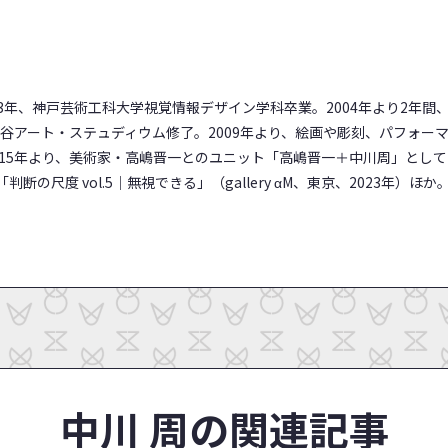
003年、神戸芸術工科大学視覚情報デザイン学科卒業。2004年より2年
四谷アート・ステュディウム修了。2009年より、絵画や彫刻、パフォー
015年より、美術家・高嶋晋一とのユニット「高嶋晋一＋中川周」とし
の尺度 vol.5｜無視できる」（gallery αM、東京、2023年）ほか
中川 周の関連記事