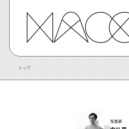
トップ
写真家
中川 周