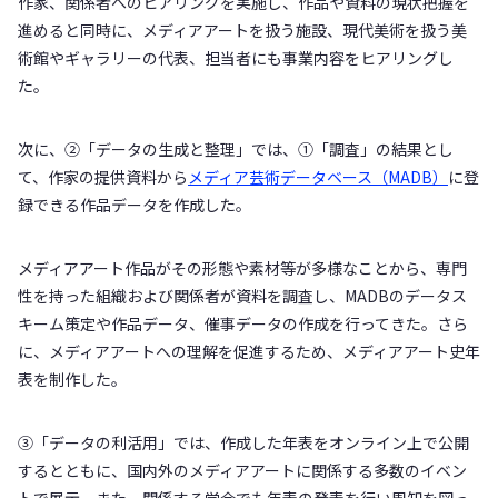
作家、関係者へのヒアリングを実施し、作品や資料の現状把握を
進めると同時に、
メディアアートを扱う施設、現代美術を扱う美
術館やギャラリーの代表、担当者にも事業内容をヒアリングし
た。
次に、②「データの生成と整理」では、①「調査」の結果とし
て、作家の提供資料から
メディア芸術データベース（MADB）
に登
録できる作品データを作成した。
メディアアート作品がその形態や素材等が多様なことから、専門
性を持った組織および関係者が資料を調査し、MADBのデータス
キーム策定や作品データ、催事データの作成を行ってきた。さら
に、メディアアートへの理解を促進するため、メディアアート史年
表を制作した。
③「データの利活用」では、作成した年表をオンライン上で公開
するとともに、国内外のメディアアートに関係する多数のイベン
トで展示。また、関係する学会でも年表の発表を行い周知を図っ