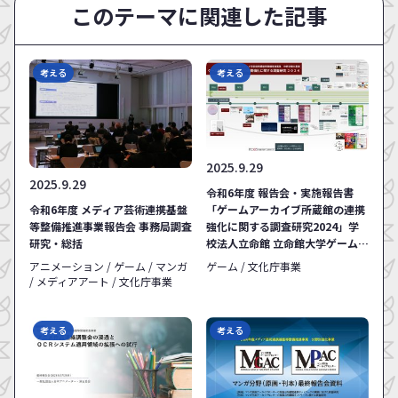
このテーマに関連した記事
考える
考える
2025.9.29
2025.9.29
令和6年度 報告会・実施報告書
令和6年度 メディア芸術連携基盤
「ゲームアーカイブ所蔵館の連携
等整備推進事業報告会 事務局調査
強化に関する調査研究2024」学
研究・総括
校法人立命館 立命館大学ゲーム研
究センター
アニメーション / ゲーム / マンガ
ゲーム / 文化庁事業
/ メディアアート / 文化庁事業
考える
考える