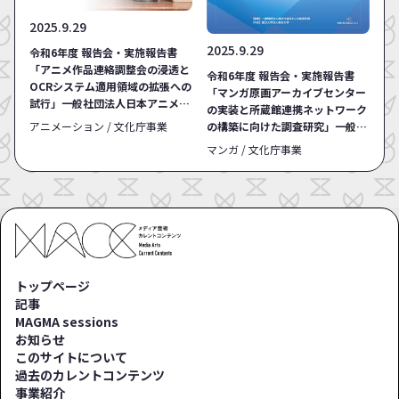
2025.9.29
2025.9.29
令和6年度 報告会・実施報告書
「アニメ作品連絡調整会の浸透と
令和6年度 報告会・実施報告書
OCRシステム適用領域の拡張への
「マンガ原画アーカイブセンター
試行」一般社団法人日本アニメー
の実装と所蔵館連携ネットワーク
ター・演出協会
アニメーション / 文化庁事業
の構築に向けた調査研究」一般財
団法人横手市増田まんが美術財
マンガ / 文化庁事業
団、「マンガ刊本アーカイブセン
ターの実装と所蔵館ネットワーク
に関する調査研究」国立大学法人
熊本大学
トップページ
記事
MAGMA sessions
お知らせ
このサイトについて
過去のカレントコンテンツ
事業紹介