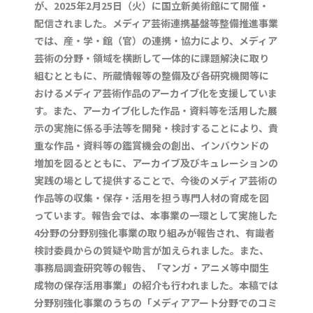
が、2025年2月25日（火）に国立新美術館にて開催・
配信されました。メディア芸術連携基盤等整備推進事業
では、産・学・館（官）の連携・協力により、メディア
芸術の分野・領域を横断して一体的に課題解決に取り
組むとともに、所蔵情報等の整備及び各研究機関等に
おけるメディア芸術作品のアーカイブ化を支援していま
す。また、アーカイブ化した作品・資料等を活用した展
示の実施に係る手法等を開発・検討することにより、貴
重な作品・資料等の鑑賞機会の創出、インバウンドの
増加を図るとともに、アーカイブ及びキュレーションの
実践の場として提供することで、今後のメディア芸術の
作品等の収集・保存・活用を担う専門人材の育成を図
っています。報告会では、本事業の一環として実施した
4分野の分野別強化事業の取り組みが報告され、有識者
検討委員からの質疑や助言が加えられました。また、
事務局調査研究等の報告、「マンガ・アニメ等中間生
成物の保存活用事業」の紹介も行われました。本稿では
分野別強化事業のうちの「メディアアート分野でのコミ