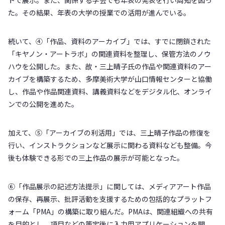
た。その結果、年表の大学の授業での活用が進んでいる。
続いて、④「作品、資料のアーカイブ」では、すでに閉鎖された
「キヤノン・アートラボ」の関連資料を整理し、保管方法のノウ
ハウを公開した。また、故・三上晴子氏の作品や関連資料のアー
カイブを構築するため、多摩美術大学が山口情報センターと協働
し、作品や作品関連資料、講義資料などをデジタル化、オンライ
ンでの公開を進めた。
加えて、⑤「アーカイブの利活用」では、三上晴子作品の修復を
行い、インストラクションなど展示に関わる資料なども整備。今
後も体験できる形での三上作品の展示が可能となった。
⑥「作品展示の記述方法提示」に関しては、メディアアート作品
の保存、再展示、批評活動を支援するための包括的なプラットフ
ォーム「PMA」の構築に取り組んだ。PMAは、関連組織への共有
を目的とし、項目などの策定後に入力用アプリケーションを開