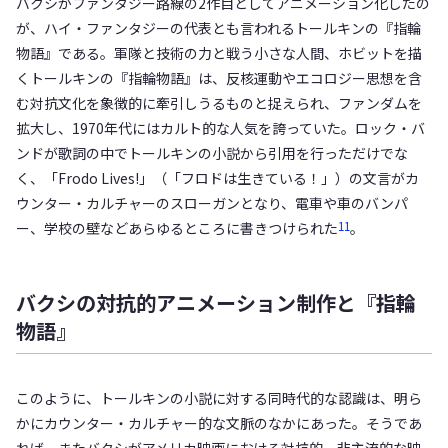
バクシがファンタジー路線の2作目としてアニメーション化したの
が、ハイ・ファンタジーの代表とも言われるトールキンの『指輪
物語』である。軍隊と技術の力と戦う小さな人間、ホビットを描
くトールキンの『指輪物語』は、反核運動やエコロジー思想を含
む対抗文化を象徴的に牽引しうるものと捉えられ、ファンダムを
拡大し、1970年代にはカルト的な人気を誇っていた。ロック・バ
ンドが歌詞の中でトールキンの小説から引用を行っただけでな
く、「Frodo Lives!」（「フロドは生きている！」）の文言がカ
ウンター・カルチャーのスローガンとなり、電車や車のバンパ
11
ー、学校の壁などあらゆるところに書きつけられた
。
バクシの対抗的アニメーション制作と『指輪
物語』
このように、トールキンの小説に対する同時代的な認識は、明ら
かにカウンター・カルチャー的な文脈のなかにあった。そうであ
れば、またバクシがアメリカ映画における対抗的、非主流的な映