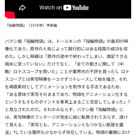
『指輪物語』（1978年）予告編
バクシ版『指輪物語』は、トールキンの『指輪物語』の最初の映
像化であり、原作の人気によって興行的にはある程度の成功を収
めた。しかし映画は「原作の途中で終わってしまい、満足できる
結末に至っていない」だけでなく、「全ての動きに関して（中
2
略）ロトスコープを用いた」ことが業界内の不評を買った
。ロト
スコープとは実写映像を一コマずつトレースして絵を描き、それ
を再度素材としてアニメーションを制作する手法であるため、
「ある意味で実写そのままであり、物語をアニメーション化する
3
というそもそものポイントを事実上まるごと否定してしまった」
と見なされたのだ。それのみならず、バクシ版『指輪物語』に
は、実写映像のフッテージが完全に絵に転換されておらず、透け
て見える、「実写とも、アニメーションともつかない肌理を露
4
呈」
している箇所も少なからず存在している。物語の展開におけ