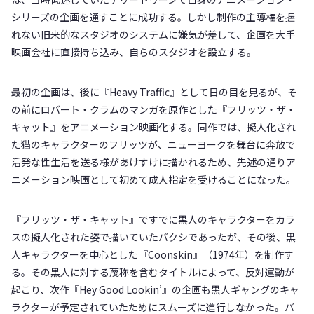
シリーズの企画を通すことに成功する。しかし制作の主導権を握
れない旧来的なスタジオのシステムに嫌気が差して、企画を大手
映画会社に直接持ち込み、自らのスタジオを設立する。
最初の企画は、後に『Heavy Traffic』として日の目を見るが、そ
の前にロバート・クラムのマンガを原作とした『フリッツ・ザ・
キャット』をアニメーション映画化する。同作では、擬人化され
た猫のキャラクターのフリッツが、ニューヨークを舞台に奔放で
活発な性生活を送る様があけすけに描かれるため、先述の通りア
ニメーション映画として初めて成人指定を受けることになった。
『フリッツ・ザ・キャット』ですでに黒人のキャラクターをカラ
スの擬人化された姿で描いていたバクシであったが、その後、黒
人キャラクターを中心とした『Coonskin』（1974年）を制作す
る。その黒人に対する蔑称を含むタイトルによって、反対運動が
起こり、次作『Hey Good Lookin’』の企画も黒人ギャングのキャ
ラクターが予定されていたためにスムーズに進行しなかった。バ