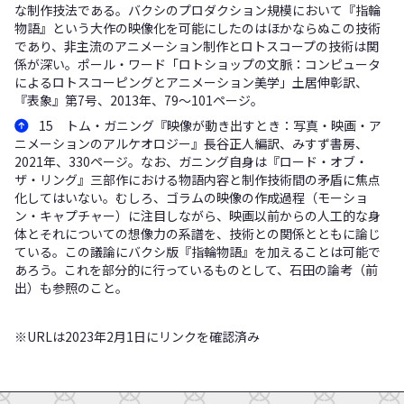
な制作技法である。バクシのプロダクション規模において『指輪
物語』という大作の映像化を可能にしたのはほかならぬこの技術
であり、非主流のアニメーション制作とロトスコープの技術は関
係が深い。ポール・ワード「ロトショップの文脈：コンピュータ
によるロトスコーピングとアニメーション美学」土居伸彰訳、
『表象』第7号、2013年、79～101ページ。
15 トム・ガニング『映像が動き出すとき：写真・映画・ア
ニメーションのアルケオロジー』長谷正人編訳、みすず書房、
2021年、330ページ。なお、ガニング自身は『ロード・オブ・
ザ・リング』三部作における物語内容と制作技術間の矛盾に焦点
化してはいない。むしろ、ゴラムの映像の作成過程（モーショ
ン・キャプチャー）に注目しながら、映画以前からの人工的な身
体とそれについての想像力の系譜を、技術との関係とともに論じ
ている。この議論にバクシ版『指輪物語』を加えることは可能で
あろう。これを部分的に行っているものとして、石田の論考（前
出）も参照のこと。
※URLは2023年2月1日にリンクを確認済み