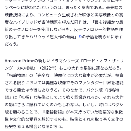
ンペーンに使われたというのは、まったく皮肉である。最先端の
映像技術により、コンピュータ生成された映像と実写映像との高
度なハイブリッドが当時話題を呼んだ同作は、「最も複雑かつ最
新のテクノロジーを使用しながらも、反テクノロジー的物語を作
15
り出してきたハリウッド超大作の傾向」
の矛盾を明らかに示す
だろう。
Amazon Primeの新しいドラマシリーズ『ロード・オブ・ザ・リ
ング：力の指輪』（2022年）もこの大作の系譜に連なるだろう。
『指輪物語』の「完全な」映像化は巨大な資本が必要だが、投資
される限りにおいては美麗な映像でそのファンタジー世界を堪能
できる機会は今後もありうる。そのなかで、バクシ版『指輪物
語』は「杜撰」な映像としてより強く認識されるか、それら大作
の影にさらに隠れていくのかもしれない。しかし、時にはバクシ
版を顧みることで、『指輪物語』が本来持っていた物語的な象徴
性や文化的な受容を想起するのも、映像とそれを取り巻く文化の
歴史を考える機会となるだろう。