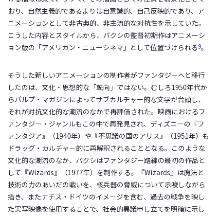
おり、自然主義的であるよりは自意識的、自己反映的であり、ア
ニメーションとして非古典的、非主流的な対抗性を示していた。
こうした内容とスタイルから、バクシの監督初期作はアニメーシ
9
ョン版の「アメリカン・ニューシネマ」として位置づけられる
。
そうした新しいアニメーションの制作者がファンタジーへと移行
したのは、文化・思想的な「転向」ではない。むしろ1950年代か
らパルプ・マガジンによってサブカルチャー的な文学が台頭し、
それが対抗文化的な潮流のなかで再評価された。映画におけるフ
ァンタジー・ジャンルもこの中で再発見され、ディズニーの『フ
ァンタジア』（1940年）や『不思議の国のアリス』（1951年）も
ドラッグ・カルチャー的に再解釈されることとなる。このような
文化的な潮流のなか、バクシはファンタジー路線の最初の作品と
して『Wizards』（1977年）を制作する。『Wizards』は魔法と
技術の力のあいだの戦いを、核兵器の脅威について示唆しながら
描き、またナチス・ドイツのイメージを含む、過去の戦争を映し
た実写映像を使用することで、社会的異議申し立てを明確に示し