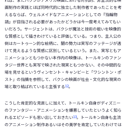
画制作の実践とほぼ同時代的に独立した制作者であったことを考
えるならば、ウェルメイドなアニメーションとしての『指輪物
語』が目指される必要があったかどうかは今一度考えてみてもい
いだろう。サージェントは、バクシが魔法と技術の戦いを映像的
な質感として描きわけていると評価している。つまり、主人公の
側はカートゥーン的な絵柄に、闇の勢力は実写のフッテージが透
けて見えるような質感に区別しているという。また、実写ともア
ニメーションともつかない本作内の映像は、トールキンのファン
タジー世界とも実写で映された現実ともつかない、その中間的な
場を見せるというヴィンセント・キャンビーと「ワシントン・ポ
スト」の指摘を参照して、バクシの映画が社会・文化的な現実の
12
場と取り結ばれていると主張する
。
こうした肯定的な見直しに加えて、トールキン自身がディズニー
のファンタジー・アニメーションを嫌悪していたというよく知ら
13
れるエピソードも思い出しておきたい
。トールキン自身も主流
のアニメーション制作あるいはその美学を肯定していたわけでは