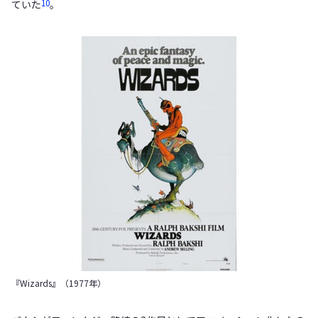
10
ていた
。
『Wizards』（1977年）