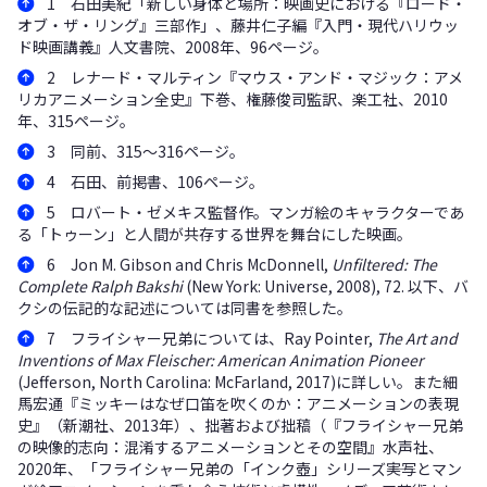
1 石田美紀「新しい身体と場所：映画史における『ロード・
オブ・ザ・リング』三部作」、藤井仁子編『入門・現代ハリウッ
ド映画講義』人文書院、2008年、96ページ。
2 レナード・マルティン『マウス・アンド・マジック：アメ
リカアニメーション全史』下巻、権藤俊司監訳、楽工社、2010
年、315ページ。
3 同前、315～316ページ。
4 石田、前掲書、106ページ。
5 ロバート・ゼメキス監督作。マンガ絵のキャラクターであ
る「トゥーン」と人間が共存する世界を舞台にした映画。
6 Jon M. Gibson and Chris McDonnell,
Unfiltered: The
Complete Ralph Bakshi
(New York: Universe, 2008), 72. 以下、バ
クシの伝記的な記述については同書を参照した。
7 フライシャー兄弟については、Ray Pointer,
The Art and
Inventions of Max Fleischer: American Animation Pioneer
(Jefferson, North Carolina: McFarland, 2017)に詳しい。また細
馬宏通『ミッキーはなぜ口笛を吹くのか：アニメーションの表現
史』（新潮社、2013年）、拙著および拙稿（『フライシャー兄弟
の映像的志向：混淆するアニメーションとその空間』水声社、
2020年、「フライシャー兄弟の「インク壺」シリーズ――実写とマン