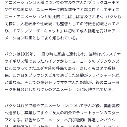
アニメーションは人種についての言及を含んだブラックユーモア
や性的な表現が、ニューヨーク的な雑多さと都会性としてディズ
7
ニー・アニメーションと対比的にしばしば言及される
。バクシも
同様に、人種表象や性表現にも監督としての特徴を認識されてお
り、『フリッツ・ザ・キャット』は初めて成人指定を受けたアニ
メーション映画としてよく知られている。
バクシは1939年、一歳の時に家族に連れられ、当時はパレスチナ
のイギリス領であったハイファからニューヨークのブランウンズ
ビルにやってきたユダヤ系の移民である。奇しくもユダヤ系移
民、若き日をブラウンズビルで過ごした経験がフライシャー兄弟
と重なる。そこでの幾分トラウマを含んだ記憶が、後のニューヨ
ークを舞台としたバクシのアニメーションに反映されている。
バクシは独学で絵やアニメーションについて学んだ後、美術高校
へ進学し、卒業してすぐに友人の紹介でテリートゥーンのスタッ
フとなる。彩色からアニメーターへ飛び級的に昇進したバクシ
は、当時低迷していたテリートゥーンで自身のアニメーション・