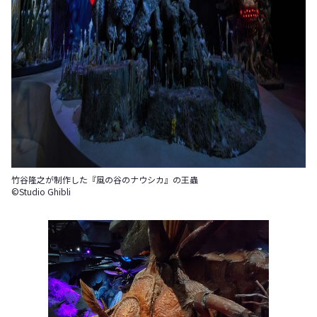
竹谷隆之が制作した『風の谷のナウシカ』の王蟲
©Studio Ghibli