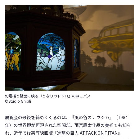
幻燈楼と壁面に映る『となりのトトロ』のねこバス
©Studio Ghibli
展覧会の最後を締めくくるのは、『風の谷のナウシカ』（1984
年）の世界観が再現された空間だ。雨宮慶太作品の美術でも知ら
れ、近年では実写映画版『進撃の巨人 ATTACK ON TITAN』