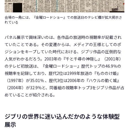
会場の一角には、『金曜ロードショー』での放送日のテレビ欄が拡大掲示さ
れている
パネル展示で興味深いのは、各作品の放送時の視聴率が記載され
ていたことである。その変遷からは、メディアの王様としてのポ
ジションをキープしていた時代における、ジブリ作品の圧倒的な
人気がわかるだろう。2003年の『千と千尋の神隠し』（2001年）
のテレビ初放送は、『金曜ロードショー』歴代トップの46.9％の
視聴率を記録しており、歴代2位は1999年放送の『もののけ姫』
（1997年）が35.01％ 、歴代3位は2006年の『ハウルの動く城』
（2004年）が32.9％と、同番組の視聴率トップ3をジブリ作品が占
めていることが紹介される。
ジブリの世界に迷い込んだかのような体験型
展示