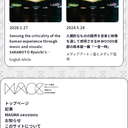
2026.1.27
2024.5.24
Sensing the criticality of the
人間的なものの臨界を音楽と映像
human experience through
を通して感得させる――M WOODS成
music and visuals:
都の坂本龍一展「一音一時」
SAKAMOTO Ryuichi’s
メディアアート / 音とメディア芸
exhibition “SOUND AND
術
English Article
TIME” at M WOODS CHENGDU
トップページ
記事
MAGMA sessions
お知らせ
このサイトについて