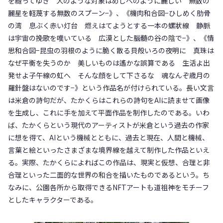
を縫ってゆき 犬のような対象はめしべのように麗しい 無数の
麗星を軽蔑する無数のスプーン−》、《機肉和合図−ひしめく肋骨
の湾 息ぶく赤い灯台 燃えはてようとする一本の螺狀線 静脈
は宇宙の挽歌を嘆いている 広漠とした腦髄の谷の陰で−》、《情
思和合図−昆虫の羽根のように脆く散る貝殻いろの夜明に 真珠は
なぜ平衡を失うのか 美しいものは遙かな誤算である 生活よ出
発せよ子午線の虹へ そんな顔をして下さるな 魂なんぞ歳月の
羅針盤はないのです−》という作品名が付けられている。長い文言
は米倉の詩句だが、たかくらはこれらの詩句をAIに読ませて画像
を生成し、これに手を加えて平面作品を制作したのである。いわ
ば、たかくらという現代のアーティストが米倉という過去の作家
に想を得て、AIという機械とともに、過去と現在、人間と機械、
言葉と絵といったさまざまな境界線を越えて制作した作品といえ
る。実際、たかくらによればこの作品は、現実と仮想、合理と非
合理といった二面的な世界の和合を描いたものであるという。ち
なみに、公園各所から取得できるNFTアートも道祖神をモチーフ
としたキャラクターである。