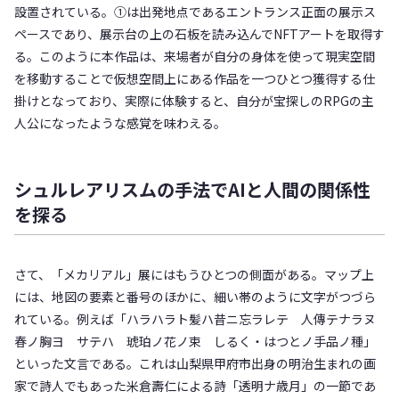
設置されている。①は出発地点であるエントランス正面の展示ス
ペースであり、展示台の上の石板を読み込んでNFTアートを取得す
る。このように本作品は、来場者が自分の身体を使って現実空間
を移動することで仮想空間上にある作品を一つひとつ獲得する仕
掛けとなっており、実際に体験すると、自分が宝探しのRPGの主
人公になったような感覚を味わえる。
シュルレアリスムの手法でAIと人間の関係性
を探る
さて、「メカリアル」展にはもうひとつの側面がある。マップ上
には、地図の要素と番号のほかに、細い帯のように文字がつづら
れている。例えば「ハラハラト髪ハ昔ニ忘ラレテ 人傳テナラヌ
春ノ胸ヨ サテハ 琥珀ノ花ノ束 しるく・はつとノ手品ノ種」
といった文言である。これは山梨県甲府市出身の明治生まれの画
家で詩人でもあった米倉壽仁による詩「透明ナ歳月」の一節であ