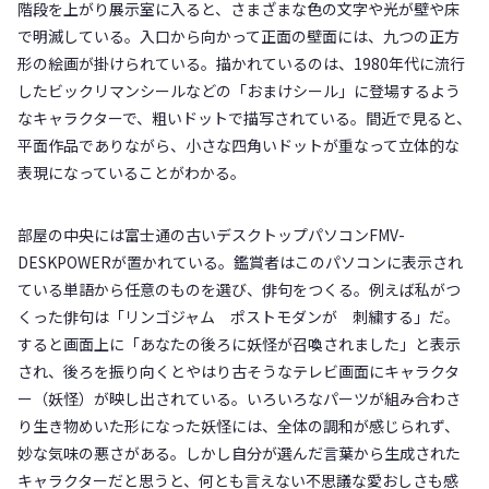
階段を上がり展示室に入ると、さまざまな色の文字や光が壁や床
で明滅している。入口から向かって正面の壁面には、九つの正方
形の絵画が掛けられている。描かれているのは、1980年代に流行
したビックリマンシールなどの「おまけシール」に登場するよう
なキャラクターで、粗いドットで描写されている。間近で見ると、
平面作品でありながら、小さな四角いドットが重なって立体的な
表現になっていることがわかる。
部屋の中央には富士通の古いデスクトップパソコンFMV-
DESKPOWERが置かれている。鑑賞者はこのパソコンに表示され
ている単語から任意のものを選び、俳句をつくる。例えば私がつ
くった俳句は「リンゴジャム ポストモダンが 刺繍する」だ。
すると画面上に「あなたの後ろに妖怪が召喚されました」と表示
され、後ろを振り向くとやはり古そうなテレビ画面にキャラクタ
ー（妖怪）が映し出されている。いろいろなパーツが組み合わさ
り生き物めいた形になった妖怪には、全体の調和が感じられず、
妙な気味の悪さがある。しかし自分が選んだ言葉から生成された
キャラクターだと思うと、何とも言えない不思議な愛おしさも感