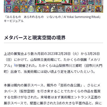
「みえるもの あらわれるもの いないもの / AI Yokai Summoning Ritual」
キービジュアル
メタバースと現実空間の境界
上述の展覧会より数カ月前の2023年2月28日（火）から3月26日
（日）にかけて、山梨県立美術館にて、たかくらの個展「メカリ
3
アル」
が開催された。たかくらは山梨県市川三郷町（旧市川大門
町）出身で、当美術館には幼い頃より足を運んでいたという。
本展は館内の展示スペース、館外の「芸術の森公園」、さらにメ
タバース（仮想空間）を行き来することでたかくらの作品を鑑賞
する仕掛けがなされた。来場者はまず美術館エントランス正面の
展示スペースで、壁面に展示された3点の大きな平面作品と、床に