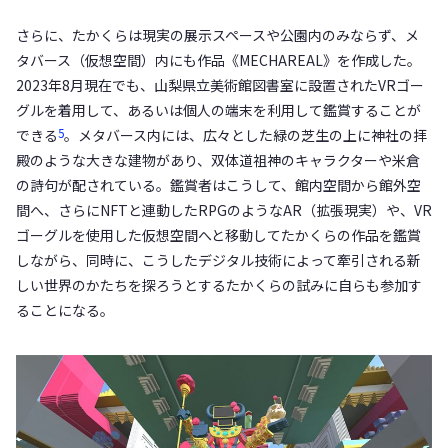
さらに、たかくらは現実の展示スペースや公園内のみならず、メ
タバース（仮想空間）内にも作品《MECHAREAL》を作成した。
2023年8月現在でも、山梨県立美術館図書室に設置されたVRゴー
グルを着用して、あるいは個人の端末を利用して鑑賞することが
5
できる
。メタバース内には、広々とした緑の芝生の上に神社の拝
殿のような大きな建物があり、双体道祖神のキャラクターや米倉
の詩句が配されている。鑑賞者はこうして、館内空間から館外空
間へ、さらにNFTと連動したRPGのようなAR（拡張現実）や、VR
ゴーグルを使用した仮想空間へと移動してたかくらの作品を鑑賞
しながら、同時に、こうしたデジタル技術によって牽引される新
しい世界のかたちを探ろうとするたかくらの試みに自らも参加す
ることになる。