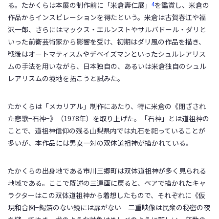
4
る。たかくらは本展の制作前に「米倉壽仁展」
を鑑賞し、米倉の
作品からインスピレーションを得たという。米倉は古賀春江や福
沢一郎、さらにはマックス・エルンストやサルバドール・ダリと
いった前衛芸術家から影響を受け、初期はダリ風の作品を描き、
戦後はオートマティスムやデペイズマンといったシュルレアリス
ムの手法を用いながら、日本独自の、あるいは米倉独自のシュル
レアリスムの境地を拓こうと試みた。
たかくらは「メカリアル」制作にあたり、特に米倉の《閉ざされ
た悲歌−石神−》（1978年）を取り上げた。「石神」とは道祖神の
ことで、道祖神信仰の残る山梨県内では丸石を祀っていることが
多いが、本作品には男女一対の双体道祖神が描かれている。
たかくらの出身地である市川三郷町は双体道祖神が多く見られる
地域である。ここで既述の三連画に戻ると、ペアで描かれたキャ
ラクターはこの双体道祖神から着想したもので、それぞれに《仮
現和合図−錫箔のない鏡には扉がない 二重映像は民衆の秘密の夜