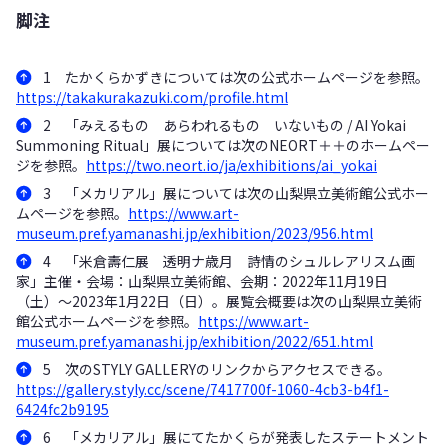
脚注
1 たかくらかずきについては次の公式ホームページを参照。
https://takakurakazuki.com/profile.html
2 「みえるもの あらわれるもの いないもの / AI Yokai
Summoning Ritual」展については次のNEORT＋＋のホームペー
ジを参照。
https://two.neort.io/ja/exhibitions/ai_yokai
3 「メカリアル」展については次の山梨県立美術館公式ホー
ムページを参照。
https://www.art-
museum.pref.yamanashi.jp/exhibition/2023/956.html
4 「米倉壽仁展 透明ナ歳月 詩情のシュルレアリスム画
家」主催・会場：山梨県立美術館、会期：2022年11月19日
（土）〜2023年1月22日（日）。展覧会概要は次の山梨県立美術
館公式ホームページを参照。
https://www.art-
museum.pref.yamanashi.jp/exhibition/2022/651.html
5 次のSTYLY GALLERYのリンクからアクセスできる。
https://gallery.styly.cc/scene/7417700f-1060-4cb3-b4f1-
6424fc2b9195
6 「メカリアル」展にてたかくらが発表したステートメント