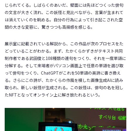
じられてくる。しばらくのあいだ、壁面には先ほどつくった俳句
の文言が大きく流れ、この妖怪と見比べながら、言葉が生まれて
は消えていくのを眺める。自分の行為によって引き起こされた空
間の大きな変容に、驚きつつも高揚感を感じる。
展示室に記載されている解説から、この作品が次のプロセスをた
どっていることがわかる。まず、たかくらかずきがテキスト共同
制作者である武田俊と108種類の連句をつくり、それを一度単語に
分解する。そして来場者がパソコン画面上で任意の単語を選び取
って俳句をつくり、ChatGPTがこれを50単語の英詩に書き換え
る。さらにこの詩が、たかくらの作風を模した画像生成AIに読み
取られ、新しい妖怪が生成される。この妖怪は、俳句の名を冠し
たNFTとなってオンライン上に解き放たれるという。