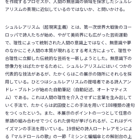
を作成するプロセスが、人間の無意識の領域を探求したシュルレ
アリスムの表現に近似しているのではないか、と問いかける。
シュルレアリスム（超現実主義）とは、第一次世界大戦後のヨー
ロッパで詩人たちが始め、やがて美術界にも広がった芸術運動
で、理性によって統制された人間の意識上ではなく、無意識や夢
のなかにこそ人間の本質が現れるとする考え方によって、理性や
合理性に立脚した伝統的な芸術を一新しようとした。無意識下の
想像力をはばたかせるために、シュルレアリスムにはいくつかの
代表的な技法があるが、たかくらはこの展示の随所にそれらを採
用している。ひとつはシュルレアリスムの提唱者である詩人アン
ドレ・ブルトンが始めた自動筆記（自動記述、オートマティス
ム）である。これは人間の理性を介入させずに言葉を生み出して
いく手法で、たかくらは武田俊とこの手法を用いて108種類の連句
をつくったという。また、本展示のポイントの一つとして任意の
単語の組み合わせでつくられた俳句が挙げられるが、これはデペ
イズマンの手法を用いている。19世紀の詩人ロートレアモンによ
る『マルドロールの歌』の一節「ミシンと蝙蝠傘との解剖台の上