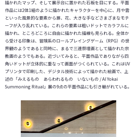
描かれたマップ、そして展示台に置かれた石板を目にする。平面
作品には2体1組のように描かれたキャラクターを中心に、月や雲
といった風景的な要素から扉、花、大きな手などさまざまなモチ
ーフが入り乱れている。これらの要素は粗いドットでカラフルに
描かれ、ところどころに自由に描かれた描線も見られる。全体か
ら受ける印象は、冒険系のロールプレイングゲーム（RPG）の世
界観のようであると同時に、まるで三連祭壇画として描かれた宗
教画のようでもある。近づいてみると、平面作品でありながら四
角いドットが立体的に重なって画面がつくられている。これはUV
プリンタで印刷した、デジタル技術によって描かれた絵画で、上
述の「みえるもの あらわれるもの いないもの / AI Yokai
Summoning Ritual」展の9点の平面作品にも引き継がれている。