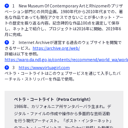
1 New Museum Of Contemporary ArtとRhizomeのプリザ
ベーション部門との共同企画。1980年代から2010年代までの、著
名な作品であっても現在アクセスできないことが多いネット・アー
トの歴史を振り返る内容。記念碑的な作品100点を選定して保存
し、ネット上で紹介し、プロジェクトは2016年に開始、2019年6
月に完成。
2 Internet Archiveが運営する過去のウェブサイトを閲覧で
きるサービス。
https://archive.org/web/
詳細は以下を参照。
https://warp.da.ndl.go.jp/contents/reccommend/world_wa/wor
3
https://www.virtuagirl.com
ペトラ・コートライトはこのウェブサービスを通じて入手したバ
ーチャル・ストリッパーを作品で使用。
ペトラ・コートライト（Petra Cortright）
1986年、カリフォルニア州サンタバーバラ生まれ。デ
ジタル・ファイルの作成や操作から多面的な芸術活動
を行う現代アーティスト。「ポスト・インターネット」
のアート・ムーブメントで、YouTubeに投稿した動画な