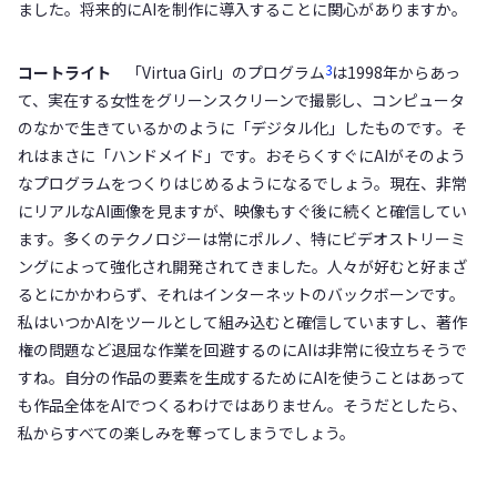
ました。将来的にAIを制作に導入することに関心がありますか。
3
コートライト
「Virtua Girl」のプログラム
は1998年からあっ
て、実在する女性をグリーンスクリーンで撮影し、コンピュータ
のなかで生きているかのように「デジタル化」したものです。そ
れはまさに「ハンドメイド」です。おそらくすぐにAIがそのよう
なプログラムをつくりはじめるようになるでしょう。現在、非常
にリアルなAI画像を見ますが、映像もすぐ後に続くと確信してい
ます。多くのテクノロジーは常にポルノ、特にビデオストリーミ
ングによって強化され開発されてきました。人々が好むと好まざ
るとにかかわらず、それはインターネットのバックボーンです。
私はいつかAIをツールとして組み込むと確信していますし、著作
権の問題など退屈な作業を回避するのにAIは非常に役立ちそうで
すね。自分の作品の要素を生成するためにAIを使うことはあって
も作品全体をAIでつくるわけではありません。そうだとしたら、
私からすべての楽しみを奪ってしまうでしょう。