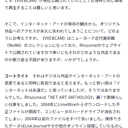
とえ《VVEBCAM》が現在公開されていたとしても当時と同じ環境
で再生することは難しいと思います。
そこで、インターネット・アートの保存の観点から、オリジナル
作品へのアクセスが永久に失われてしまうことについて、どのよ
うにお考えですか。《VVEBCAM》はニューヨーク近代美術館
（MoMA）のコレクションになっており、Rhizomeのウェブサイ
トで公開されていますので幸いにもそれがどのような作品である
のか振り返る手段がありますが、いかがでしょうか。
コートライト
それはデジタル作品やインターネット・アートの
恩恵であると同時に負担であると言えます。もっと若い頃は「イ
ンターネットは永遠だ」と思っていましたが、そうではありませ
1
んでした。Rhizomeは「NET ART ANTHOLOGY」展
で素晴らし
い仕事をしました。2004年にLimeWireからダウンロードした不
正ファイルが原因で、コンピュータのハードドライブが消去され
てしまい、2004年以前のファイルをすべて失いました。保持でき
たデータはLiveJournalやその他のオンライン投稿していたものし