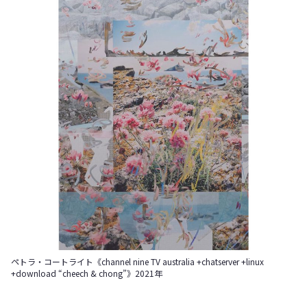
ペトラ・コートライト《channel nine TV australia +chatserver +linux
+download “cheech & chong”》2021年