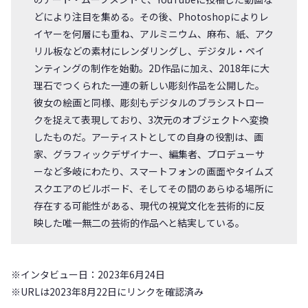
どにより注目を集める。その後、Photoshopによりレ
イヤーを何層にも重ね、アルミニウム、麻布、紙、アク
リル板などの素材にレンダリングし、デジタル・ペイ
ンティングの制作を始動。2D作品に加え、2018年に大
理石でつくられた一連の新しい彫刻作品を公開した。
彼女の絵画と同様、彫刻もデジタルのブラシストロー
クを捉えて表現しており、3次元のオブジェクトへ変換
したものだ。アーティストとしての自身の役割は、画
家、グラフィックデザイナー、編集者、プロデューサ
ーなど多岐にわたり、スマートフォンの画面やタイムズ
スクエアのビルボード、そしてその間のあらゆる場所に
存在する可能性がある、現代の視覚文化を芸術的に反
映した唯一無二の芸術的作品へと結実している。
※インタビュー日：2023年6月24日
※URLは2023年8月22日にリンクを確認済み