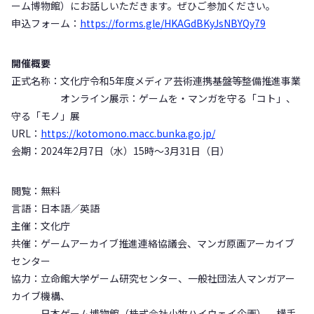
ーム博物館）にお話しいただきます。ぜひご参加ください。
申込フォーム：
https://forms.gle/HKAGdBKyJsNBYQy79
開催概要
正式名称：文化庁令和5年度メディア芸術連携基盤等整備推進事業
オンライン展示：ゲームを・マンガを守る「コト」、
守る「モノ」展
URL：
https://kotomono.macc.bunka.go.jp/
会期：2024年2月7日（水）15時〜3月31日（日）
閲覧：無料
言語：日本語／英語
主催：文化庁
共催：ゲームアーカイブ推進連絡協議会、マンガ原画アーカイブ
センター
協力：立命館大学ゲーム研究センター、一般社団法人マンガアー
カイブ機構、
日本ゲーム博物館（株式会社小牧ハイウェイ企画）、横手