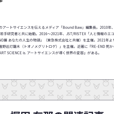
アートサイエンスを伝えるメディア「Bound Baw」編集長。2010
若手研究者と共に始動。2016～2021年、JST/RISTEX「人と情報の
END展 あなたの人生の物語」（東急株式会社と共催）を主催。2021年
遠野巡灯籠木（トオノメグリトロゲ）」を主催。近著に『RE-END 死
T SCIENCE is. アートサイエンスが導く世界の変容』がある。