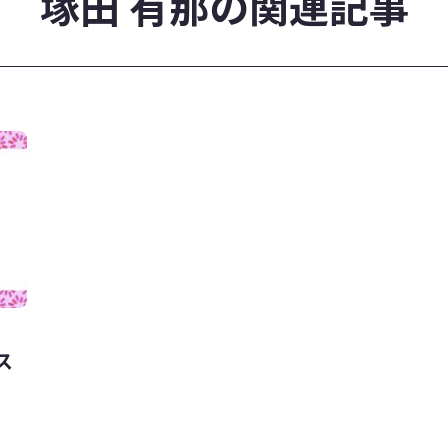
塚田 有那の関連記事
ス
、