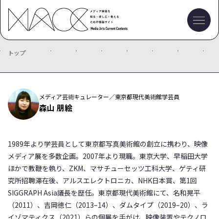
トップ
メディア芸術キュレーター／東京都現代美術館学芸員
森山 朋絵
1989年より学芸員として東京都写真美術館の創立に携わり、映像
メディア展を多数企画。2007年より現職。東京大学、早稲田大学
ほかで教鞭を執り、ZKM、マサチューセッツ工科大学、ゲティ研
究所招聘滞在後、アルスエレクトロニカ、NHK日本賞、第1回
SIGGRAPH Asia議長を歴任。東京都現代美術館にて、名和晃平
（2011）、吉岡徳仁（2013–14）、ダムタイプ（2019–20）、ラ
イゾマティクス（2021）らの個展を手がけ、映像装置やテクノロ