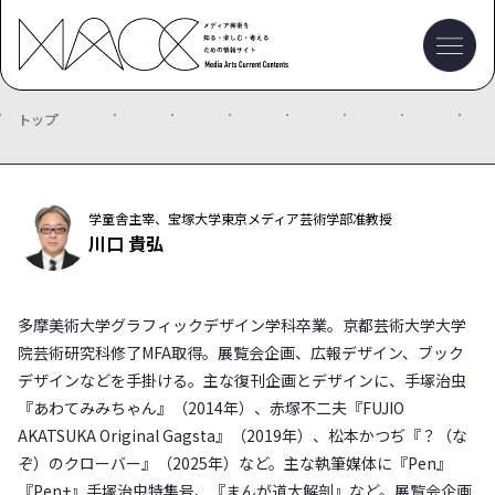
トップ
学童舎主宰、宝塚大学東京メディア芸術学部准教授
川口 貴弘
多摩美術大学グラフィックデザイン学科卒業。京都芸術大学大学
院芸術研究科修了MFA取得。展覧会企画、広報デザイン、ブック
デザインなどを手掛ける。主な復刊企画とデザインに、手塚治虫
『あわてみみちゃん』（2014年）、赤塚不二夫『FUJIO
AKATSUKA Original Gagsta』（2019年）、松本かつぢ『？（な
ぞ）のクローバー』（2025年）など。主な執筆媒体に『Pen』
『Pen+』手塚治虫特集号、『まんが道大解剖』など。展覧会企画