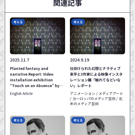
関連記事
考える
考える
2025.11.7
2024.9.19
Planted fantasy and
仕掛けられた幻想とナラティブ
narrative Report: Video
束芋と3作家による映像インスタ
installation exhibition
レーション展「触れてなどいな
“Touch on an Absence” by
い」レポート
Tabaimo and three artists
English Article
アニメーション / メディアアート
/ ヨーロッパのメディア芸術 / 北
米のメディア芸術
考える
考える